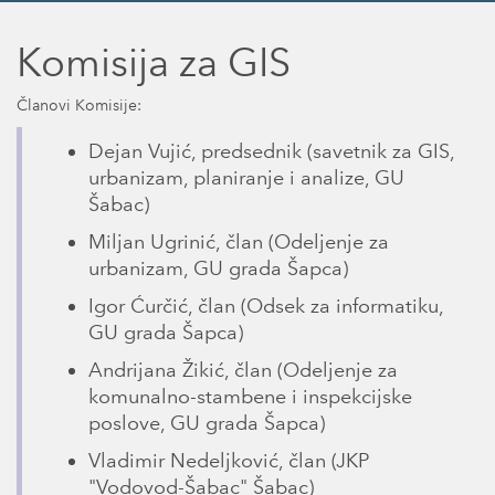
Komisija za GIS
Članovi Komisije:
Dejan Vujić, predsednik (savetnik za GIS,
urbanizam, planiranje i analize, GU
Šabac)
Miljan Ugrinić, član (Odeljenje za
urbanizam, GU grada Šapca)
Igor Ćurčić, član (Odsek za informatiku,
GU grada Šapca)
Andrijana Žikić, član (Odeljenje za
komunalno-stambene i inspekcijske
poslove, GU grada Šapca)
Vladimir Nedeljković, član (JKP
"Vodovod-Šabac" Šabac)