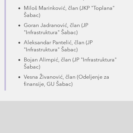
Miloš Marinković, član (JKP "Toplana"
Šabac)
Goran Jadranović, član (JP
"Infrastruktura" Šabac)
Aleksandar Pantelić, član (JP
"Infrastruktura" Šabac)
Bojan Alimpić, član (JP "Infrastruktura"
Šabac)
Vesna Živanović, član (Odeljenje za
finansije, GU Šabac)