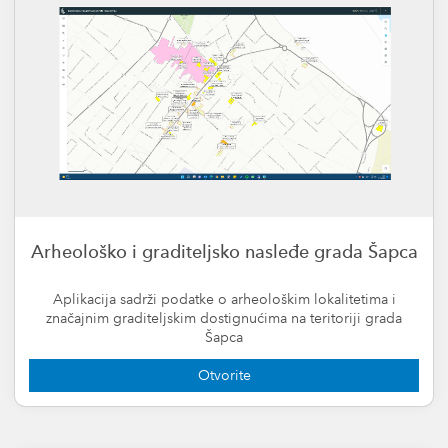
Arheološko i graditeljsko nasleđe grada Šapca
Aplikacija sadrži podatke o arheološkim lokalitetima i
značajnim graditeljskim dostignućima na teritoriji grada
Šapca
Otvorite