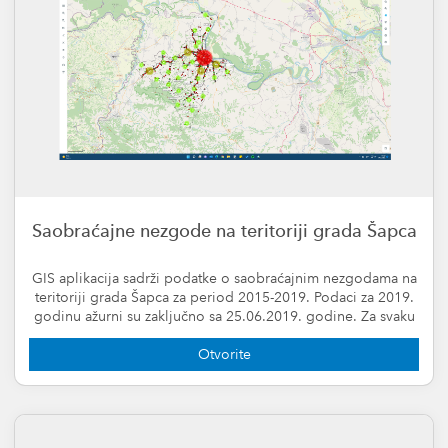
Saobraćajne nezgode na teritoriji grada Šapca
GIS aplikacija sadrži podatke o saobraćajnim nezgodama na
teritoriji grada Šapca za period 2015-2019. Podaci za 2019.
godinu ažurni su zaključno sa 25.06.2019. godine. Za svaku
godinu kreirane su i Heat mape
Otvorite