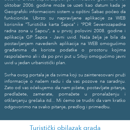
oktobar 2006. godine može se uzeti kao datum kada je
Geografski informacioni sistem u opštini Šabac počeo da
funkcioniše. Ubrzo su napravljene aplikacije za WEB
korisnike "Turistička karta Šapca" i "PDR Severozapadna
radna zona u Šapcu", a u prvoj polovini 2008. godine i
aplikacija GP Šapca - Javni uvid. Naša želja je bila da
postavljanjem navedenih aplikacija na WEB omogućimo
građanima da koriste podatke o prostoru kojima
raspolažemo ali i da po prvi put u Srbiji omogućimo javni
uvid u jedan urbanistički plan.
Svrha ovog portala je da svima koji su zainteresovani pruži
informacije o našem radu i da vas pozove na saradnju.
Zato od vas očekujemo da nam pišete, postavljate pitanja,
predlažete, zamerate, pomažete u pronalaženju i
otklanjanju grešaka itd... Mi ćemo se truditi da vam kratko
odgovorimo na svako pitanje, predlog i primedbu.
Turistički obilazak grada