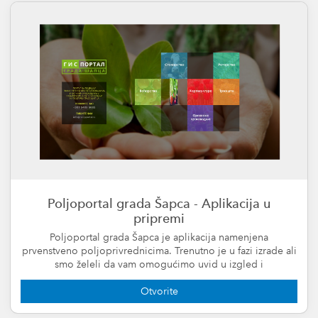
Poljoportal grada Šapca - Aplikacija u
pripremi
Poljoportal grada Šapca je aplikacija namenjena
prvenstveno poljoprivrednicima. Trenutno je u fazi izrade ali
smo želeli da vam omogućimo uvid u izgled i
funkcionalnost aplikacije koje će vam biti na raspolaganju
Otvorite
kada bude završena