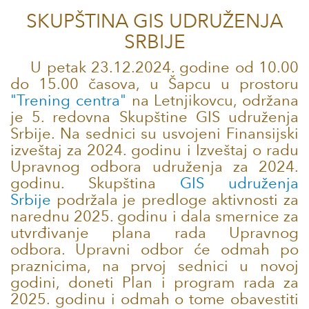
SKUPŠTINA GIS UDRUŽENJA
SRBIJE
U petak 23.12.2024. godine od 10.00
do 15.00 časova, u Šapcu u prostoru
"Trening centra"
na Letnjikovcu, održana
je 5. redovna Skupštine GIS udruženja
Srbije. Na sednici su usvojeni Finansijski
izveštaj za 2024. godinu i Izveštaj o radu
Upravnog odbora udruženja za 2024.
godinu. Skupština
GIS udruženja
Srbije
podržala je predloge aktivnosti za
narednu 2025. godinu i dala smernice za
utvrđivanje plana rada Upravnog
odbora. Upravni odbor će odmah po
praznicima, na prvoj sednici u novoj
godini, doneti Plan i program rada za
2025. godinu i odmah o tome obavestiti