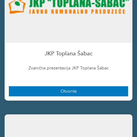
JKP Toplana Šabac
Zvanična prezentavija JKP Toplana Šabac
Otvorite