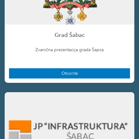
Grad Šabac
Zvanična prezentacija grada Šapca
Otvorite