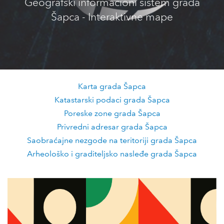
Geografski informacioni sistem grada
Šapca - Interaktivne mape
Karta grada Šapca
Katastarski podaci grada Šapca
Poreske zone grada Šapca
Privredni adresar grada Šapca
Saobraćajne nezgode na teritoriji grada Šapca
Arheološko i graditeljsko nasleđe grada Šapca